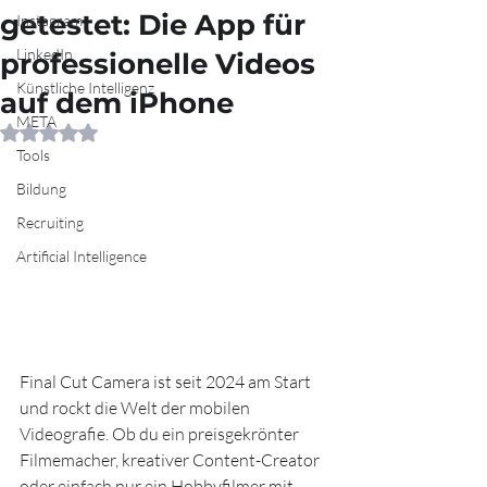
getestet: Die App für
Instagram
LinkedIn
professionelle Videos
Künstliche Intelligenz
auf dem iPhone
META
Mit NaN von 5 Sternen bewertet.
Tools
Bildung
Recruiting
Artificial Intelligence
Final Cut Camera ist seit 2024 am Start 
und rockt die Welt der mobilen 
Videografie. Ob du ein preisgekrönter 
Filmemacher, kreativer Content-Creator 
oder einfach nur ein Hobbyfilmer mit 