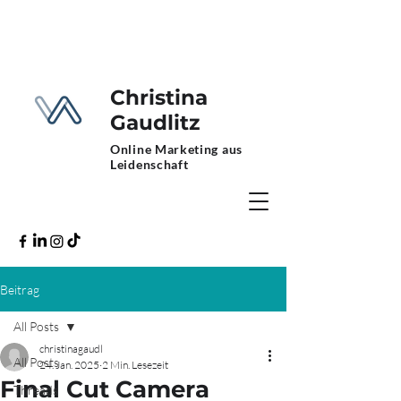
Christina
Gaudlitz
Online Marketing aus
Leidenschaft
Beitrag
All Posts
christinagaudl
All Posts
24. Jan. 2025
2 Min. Lesezeit
Final Cut Camera
Threads