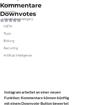
Kommentare
Instagram
LinkedIn
Downvotes
Künstliche Intelligenz
Mit NaN von 5 Sternen bewertet.
META
Tools
Bildung
Recruiting
Artificial Intelligence
Instagram arbeitet an einer neuen 
Funktion: Kommentare können künftig 
mit einem Downvote-Button bewertet 