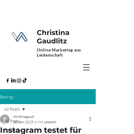
Christina
Gaudlitz
Online Marketing aus
Leidenschaft
Beitrag
All Posts
christinagaudl
All Posts
20. Jan. 2025
1 Min. Lesezeit
Instagram testet für
Threads