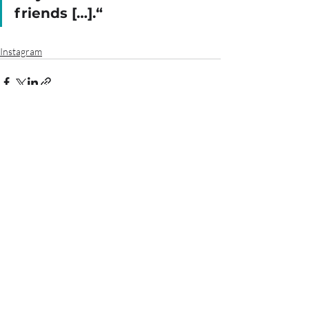
friends […].“
Instagram
Aktuelle Beiträge
Alle ansehen