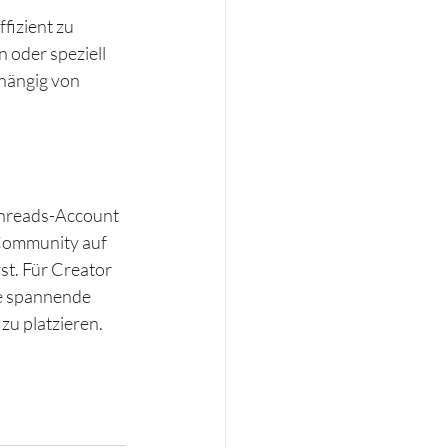
fizient zu 
 oder speziell 
bhängig von 
Threads-Account 
Community auf 
st. Für Creator 
ne spannende 
zu platzieren.