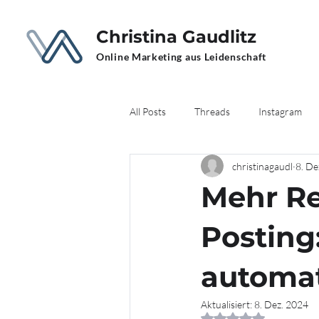
Christina Gaudlitz
Online Marketing aus Leidenschaft
All Posts
Threads
Instagram
christinagaudl
8. De
Artificial Intelligence
Mehr Re
Posting
automat
Aktualisiert:
8. Dez. 2024
Mit NaN von 5 Ster