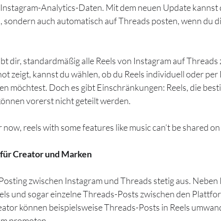
 Instagram-Analytics-Daten. Mit dem neuen Update kannst d
ll, sondern auch automatisch auf Threads posten, wenn du d
t dir, standardmäßig alle Reels von Instagram auf Threads z
ot zeigt, kannst du wählen, ob du Reels individuell oder per 
en möchtest. Doch es gibt Einschränkungen: Reels, die best
können vorerst nicht geteilt werden.
r now, reels with some features like music can’t be shared on
für Creator und Marken
Posting zwischen Instagram und Threads stetig aus. Neben 
sels und sogar einzelne Threads-Posts zwischen den Plattfo
eator können beispielsweise Threads-Posts in Reels umwand
am promoten.