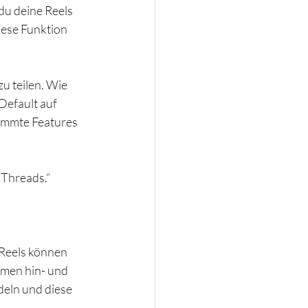
u deine Reels 
iese Funktion 
u teilen. Wie 
Default auf 
immte Features 
 Threads.“
Reels können 
rmen hin- und 
eln und diese 