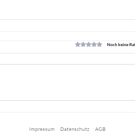
Mit 0 von 5 Sternen bewert
Noch keine Ra
Impressum
Datenschutz
AGB