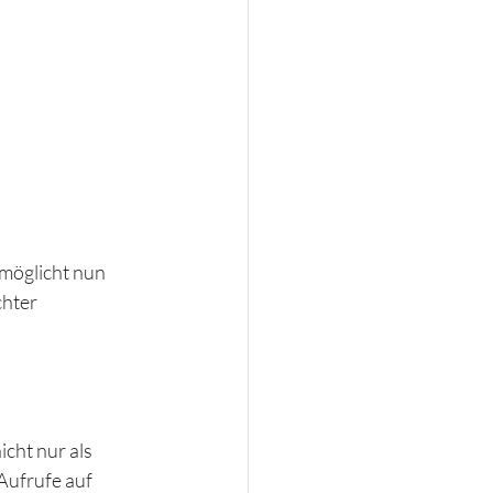
möglicht nun 
hter 
cht nur als 
Aufrufe auf 