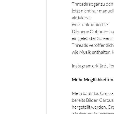
Threads sogar zu den
jetzt nicht nur manue
aktivierst.
Wie funktioniert’s?
Die neue Option erlaub
ein geleakter Screensh
Threads veröffentlich
wie Musik enthalten, 
Instagram erklärt: „Fo
Mehr Möglichkeiten 
Meta baut das Cross-
bereits Bilder, Carou
hergeteilt werden. Cr
wiederum via Instagr