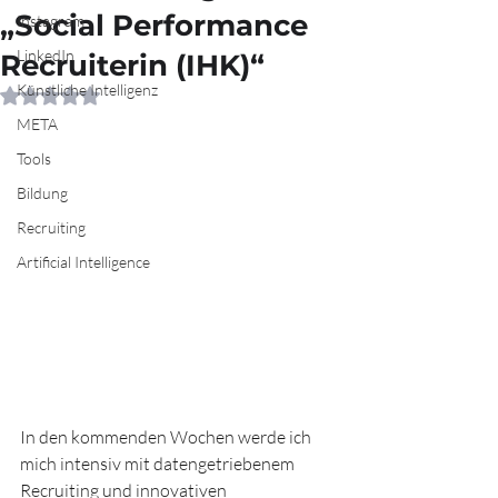
„Social Performance
Instagram
LinkedIn
Recruiterin (IHK)“
Künstliche Intelligenz
Mit NaN von 5 Sternen bewertet.
META
Tools
Bildung
Recruiting
Artificial Intelligence
In den kommenden Wochen werde ich 
mich intensiv mit datengetriebenem 
Recruiting und innovativen 