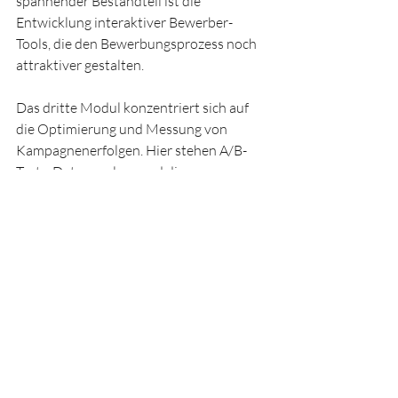
spannender Bestandteil ist die 
Entwicklung interaktiver Bewerber-
Tools, die den Bewerbungsprozess noch 
attraktiver gestalten.
Das dritte Modul konzentriert sich auf 
die Optimierung und Messung von 
Kampagnenerfolgen. Hier stehen A/B-
Tests, Datenanalyse und die 
Priorisierung relevanter Datenquellen im 
Vordergrund, um kontinuierliche 
Verbesserungen zu erzielen.
Ich freue mich auf viele neue 
Erkenntnisse und die Möglichkeit, diese 
im modernen Recruiting anzuwenden! 🥳
Recruiting